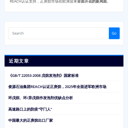
REACH认证支持，正庚烷市场在欧洲迎来
全面开花的新局面
。
Go
近期文章
《GB/T 22053-2008 戊烷发泡剂》国家标准
俊源石油集团REACH认证正庚烷，2025年全面进军欧洲市场
环戊烷、环/异戊烷作发泡剂优缺点分析
高速路口上的防疫“守门人”
中国最大的正庚烷出口厂家