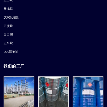
正己烷
异戊烷
戊烷发泡剂
正庚烷
异己烷
正辛烷
D20溶剂油
我们的工厂