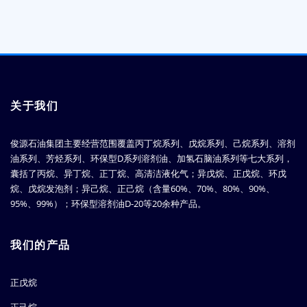
关于我们
俊源石油集团主要经营范围覆盖丙丁烷系列、戊烷系列、己烷系列、溶剂
油系列、芳烃系列、环保型D系列溶剂油、加氢石脑油系列等七大系列，
囊括了丙烷、异丁烷、正丁烷、高清洁液化气；异戊烷、正戊烷、环戊
烷、戊烷发泡剂；异己烷、正己烷（含量60%、70%、80%、90%、
95%、99%）；环保型溶剂油D-20等20余种产品。
我们的产品
正戊烷