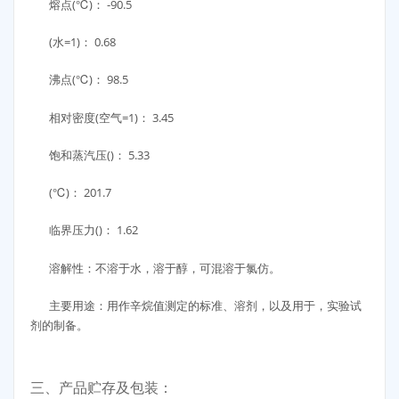
熔点(℃)： -90.5
(水=1)： 0.68
沸点(℃)： 98.5
相对密度(空气=1)： 3.45
饱和蒸汽压()： 5.33
(℃)： 201.7
临界压力()： 1.62
溶解性：不溶于水，溶于醇，可混溶于氯仿。
主要用途：用作辛烷值测定的标准、溶剂，以及用于，实验试
剂的制备。
三、产品贮存及包装：