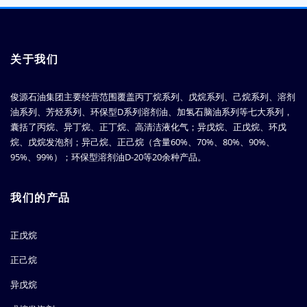
关于我们
俊源石油集团主要经营范围覆盖丙丁烷系列、戊烷系列、己烷系列、溶剂
油系列、芳烃系列、环保型D系列溶剂油、加氢石脑油系列等七大系列，
囊括了丙烷、异丁烷、正丁烷、高清洁液化气；异戊烷、正戊烷、环戊
烷、戊烷发泡剂；异己烷、正己烷（含量60%、70%、80%、90%、
95%、99%）；环保型溶剂油D-20等20余种产品。
我们的产品
正戊烷
正己烷
异戊烷