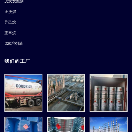
戊烷发泡剂
正庚烷
异己烷
正辛烷
D20溶剂油
我们的工厂