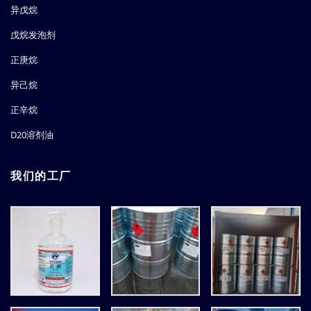
异戊烷
戊烷发泡剂
正庚烷
异己烷
正辛烷
D20溶剂油
我们的工厂