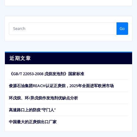
Go
近期文章
《GB/T 22053-2008 戊烷发泡剂》国家标准
俊源石油集团REACH认证正庚烷，2025年全面进军欧洲市场
环戊烷、环/异戊烷作发泡剂优缺点分析
高速路口上的防疫“守门人”
中国最大的正庚烷出口厂家