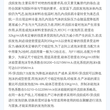
戊烷发泡:主要应用于对绝热性能要求高,但又要无氟替代的场合,这
符合国家与国际环保与节能的要求。在室温下,戊烷发泡泡沫体内戊
烷仍为气态,如泡沫材料在低温时,泡孔内戊烷易冷凝转变为液态戊
烷,一旦出现这种冷凝,泡孔内混合气体的实际压力会随温度降低而
逐渐减小,产生与大气压的压力差,同时,环戊烷冷凝对泡沫产生溶涨
作用,从而造成泡沫材料变形的应力,对CFC-11发泡而言,密度在
32kg/m3具有足够的强度承受因泡孔内压力减小而产生的应力,若戊
烷发泡,则必须使密度提高到35kg/m3,以便有足够的强度承受这种
应力,确保其有足够的尺寸稳定性,为了达到上述泡沫密度,当配方水
中用量为2份时,戊烷用量一般为12份左右。与F11相比,在配方中用
量少。为保证尺寸稳定性,需提高密度,箱体芯密度在35Kg/m3所制
冰箱普通泡沫导热系数在00200~0.0210W/m.k,优化系统的泡沫k值
可达0.0195W/m.k
环/异戊烷(7:3)发泡:为降低冰箱的生产成本,采用环/异戊烷可以降低
泡沫的成型密度,而泡沫的尺寸稳定性较高,经核算,生产冰箱的灌注
量比环戊烷发泡低5%~8%,箱体芯密度在33Kg/m3。所制冰箱泡沫
导热系数在0.0210~0.0220W/m.k但冰箱能耗较环戊烷体系略高。
在同一条生产线上,可根椐生产订单的要求采用环戊烷或环/异戊烷
进行发泡切换,切换前需对设备与管道用将使用的组合聚醚进行清洗
与置换,才能采用新的发泡剂发泡.