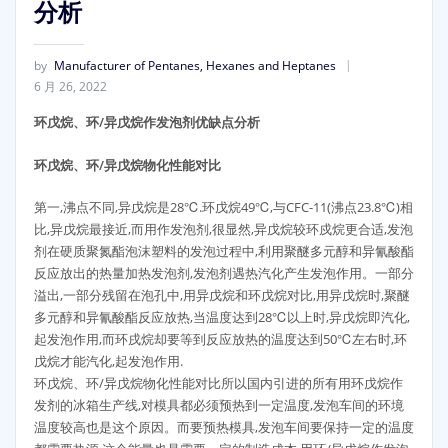
分析
by
Manufacturer of Pentanes, Hexanes and Heptanes
6 月 26, 2022
环戊烷、环/异戊烷作发泡剂优缺点分析
环戊烷、环/异戊烷物化性能对比
第一,沸点不同,异戊烷是28℃.环戊烷49℃,与CFC-11(沸点23.8℃)相
比,异戊烷最接近,而用作发泡剂,很显然,异戊烷较环戍烷更合适,发泡
剂在硬质聚氮酯泡沫塑料的发泡过程中,利用聚醚多元醇和异氰酸酯
反应放出的热量加热发泡剂,发泡剂遇热汽化产生发泡作用。一部分
溢出,一部分残留在泡孔中,用异戊烷和环戊烷对比,用异戊烷时,聚醚
多元醇和异氰酸酯反应放热,当温度达到28℃以上时,异戊烷即汽化,
起发泡作用,而环戌烷却要等到反应放热的温度达到50℃左右时,环
戊烷才能汽化,起发泡作用.
环戊烷、环/异戊烷物化性能对比所以国内引进的所有用环戊烷作
发剂的冰箱生产线,对模具都必须预热到一定温度,发泡车间的环境
温度较高也是这个原因。而要预热模具,发泡车间要保持一定的温度