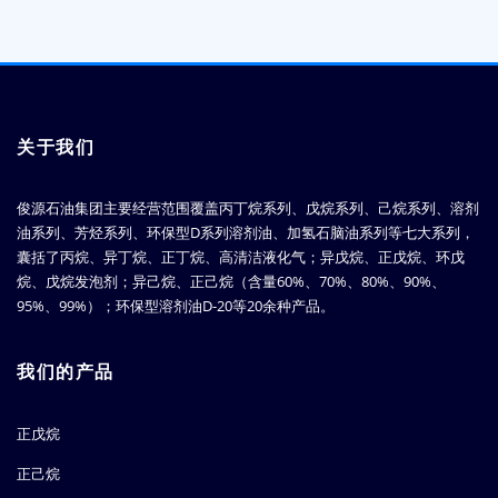
关于我们
俊源石油集团主要经营范围覆盖丙丁烷系列、戊烷系列、己烷系列、溶剂
油系列、芳烃系列、环保型D系列溶剂油、加氢石脑油系列等七大系列，
囊括了丙烷、异丁烷、正丁烷、高清洁液化气；异戊烷、正戊烷、环戊
烷、戊烷发泡剂；异己烷、正己烷（含量60%、70%、80%、90%、
95%、99%）；环保型溶剂油D-20等20余种产品。
我们的产品
正戊烷
正己烷