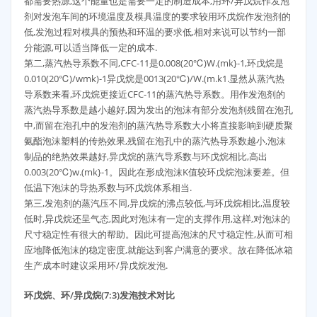
都需要热源,这个能量也是需要一定的制造成本,用环/异戊烷作发泡
剂对发泡车间的环境温度及模具温度的要求较用环戊烷作发泡剂的
低,发泡过程对模具的预热和环温的要求低,相对来说可以节约一部
分能源,可以适当降低一定的成本.
第二,蒸汽热导系数不同,CFC-11是0.008(20℃)W.(mk}-1,环戊烷是
0.010(20℃)/wmk)-1异戊烷是0013(20℃)/W.(m.k1.显然从蒸汽热
导系数来看,环戊烷更接近CFC-11的蒸汽热导系数。用作发泡剂的
蒸汽热导系数是越小越好,因为发出的泡沫有部分发泡剂残留在泡孔
中,而留在泡孔中的发泡剂的蒸汽热导系数大小将直接影响到硬质聚
氨酯泡沫塑料的传热效果,残留在泡孔中的蒸汽热导系数越小,泡沫
制品的绝热效果越好,异戊烷的蒸汽导系数与环戊烷相比,高出
0.003(20℃)w.(mk}-1。因此在形成泡沫K值较环戊烷泡沫要差。但
低温下泡沫的导热系数与环戊烷体系相当.
第三,发泡剂的蒸汽压不同,异戊烷的沸点较低,与环戊烷相比,温度较
低时,异戊烷还呈气态,因此对泡沫有一定的支撑作用,这样,对泡沫的
尺寸稳定性有很大的帮助。因此可提高泡沫的尺寸稳定性,从而可相
应地降低泡沫的稳定密度,就能达到客户满意的要求。故在降低冰箱
生产成本时建议采用环/异戊烷发泡.
环戊烷、环/异戊烷(7:3)发泡技术对比