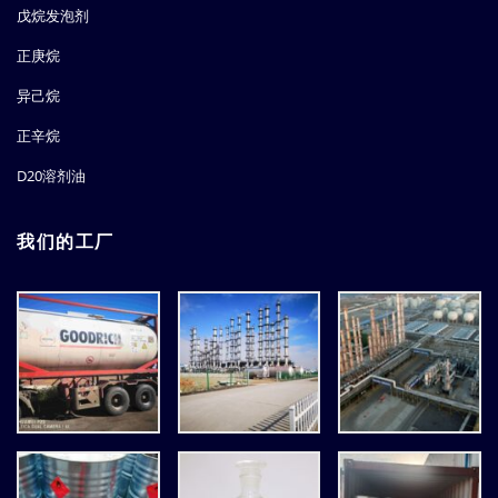
戊烷发泡剂
正庚烷
异己烷
正辛烷
D20溶剂油
我们的工厂