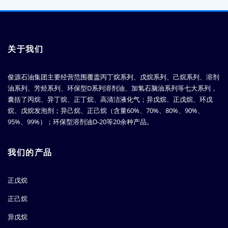
关于我们
俊源石油集团主要经营范围覆盖丙丁烷系列、戊烷系列、己烷系列、溶剂
油系列、芳烃系列、环保型D系列溶剂油、加氢石脑油系列等七大系列，
囊括了丙烷、异丁烷、正丁烷、高清洁液化气；异戊烷、正戊烷、环戊
烷、戊烷发泡剂；异己烷、正己烷（含量60%、70%、80%、90%、
95%、99%）；环保型溶剂油D-20等20余种产品。
我们的产品
正戊烷
正己烷
异戊烷