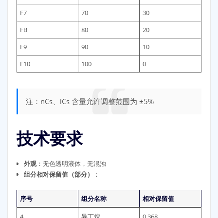
F7
70
30
FB
80
20
F9
90
10
F10
100
0
注：nCs、iCs 含量允许调整范围为 ±5%
技术要求
外观
：无色透明液体，无混浊
组分相对保留值（部分）
：
序号
组分名称
相对保留值
4
异丁烷
0.368