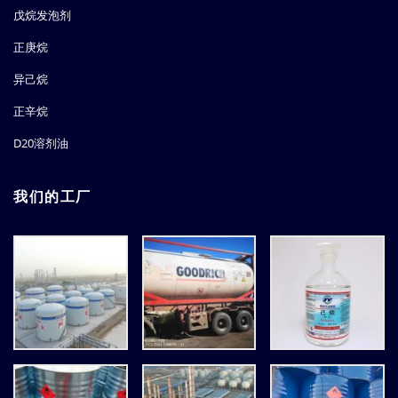
戊烷发泡剂
正庚烷
异己烷
正辛烷
D20溶剂油
我们的工厂