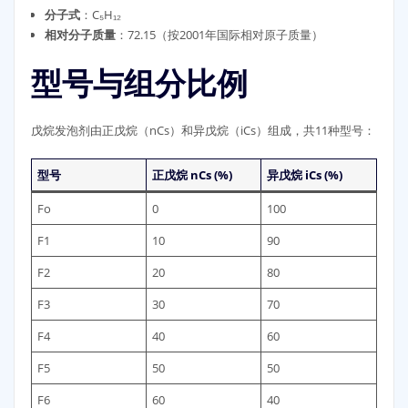
分子式
：C₅H₁₂
相对分子质量
：72.15（按2001年国际相对原子质量）
型号与组分比例
戊烷发泡剂由正戊烷（nCs）和异戊烷（iCs）组成，共11种型号：
型号
正戊烷 nCs (%)
异戊烷 iCs (%)
Fo
0
100
F1
10
90
F2
20
80
F3
30
70
F4
40
60
F5
50
50
F6
60
40