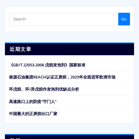
Go
近期文章
《GB/T 22053-2008 戊烷发泡剂》国家标准
俊源石油集团REACH认证正庚烷，2025年全面进军欧洲市场
环戊烷、环/异戊烷作发泡剂优缺点分析
高速路口上的防疫“守门人”
中国最大的正庚烷出口厂家