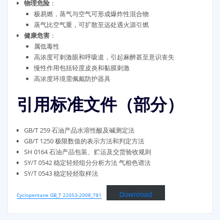
物理危险
：
极易燃，蒸气与空气可形成爆炸性混合物
蒸气比空气重，可扩散至远处遇火源引燃
健康危害
：
属低毒性
高浓度可刺激眼和呼吸道，引起麻醉甚至意识丧失
慢性作用包括轻度皮炎和黏膜刺激
高浓度环境需佩戴防护器具
引用标准文件（部分）
GB/T 259 石油产品水溶性酸及碱测定法
GB/T 1250 极限数值的表示方法和判定方法
SH 0164 石油产品包装、贮运及交货验收规则
SY/T 0542 稳定轻烃组分分析方法 气相色谱法
SY/T 0543 稳定轻烃取样法
Download
Cyclopentane GB_T 22053-2008_781