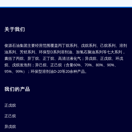
关于我们
俊源石油集团主要经营范围覆盖丙丁烷系列、戊烷系列、己烷系列、溶剂
油系列、芳烃系列、环保型D系列溶剂油、加氢石脑油系列等七大系列，
囊括了丙烷、异丁烷、正丁烷、高清洁液化气；异戊烷、正戊烷、环戊
烷、戊烷发泡剂；异己烷、正己烷（含量60%、70%、80%、90%、
95%、99%）；环保型溶剂油D-20等20余种产品。
我们的产品
正戊烷
正己烷
异戊烷