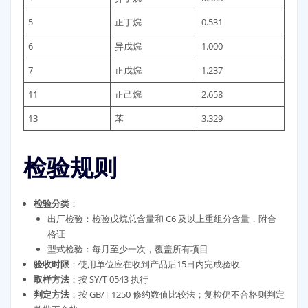
5
正丁烷
0.531
6
异戊烷
1.000
7
正戊烷
1.237
11
正己烷
2.658
13
苯
3.329
检验规则
检验分类
：
出厂检验：检验戊烷总含量和 C6 及以上重组分含量，附合
格证
型式检验：每月至少一次，覆盖所有项目
验收时限
：使用单位应在收到产品后15日内完成验收
取样方法
：按 SY/T 0543 执行
判定方法
：按 GB/T 1250 修约数值比较法；复检仍不合格则判定