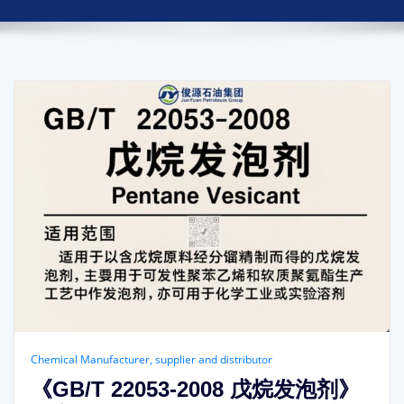
Chemical Manufacturer, supplier and distributor
《GB/T 22053-2008 戊烷发泡剂》