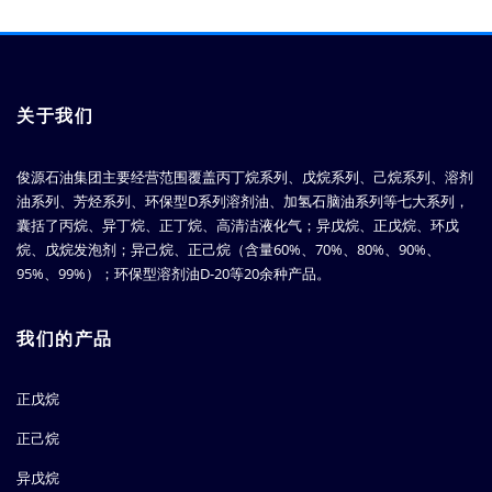
关于我们
俊源石油集团主要经营范围覆盖丙丁烷系列、戊烷系列、己烷系列、溶剂
油系列、芳烃系列、环保型D系列溶剂油、加氢石脑油系列等七大系列，
囊括了丙烷、异丁烷、正丁烷、高清洁液化气；异戊烷、正戊烷、环戊
烷、戊烷发泡剂；异己烷、正己烷（含量60%、70%、80%、90%、
95%、99%）；环保型溶剂油D-20等20余种产品。
我们的产品
正戊烷
正己烷
异戊烷