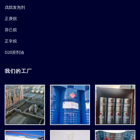
戊烷发泡剂
正庚烷
异己烷
正辛烷
D20溶剂油
我们的工厂