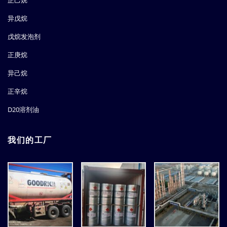
正己烷
异戊烷
戊烷发泡剂
正庚烷
异己烷
正辛烷
D20溶剂油
我们的工厂