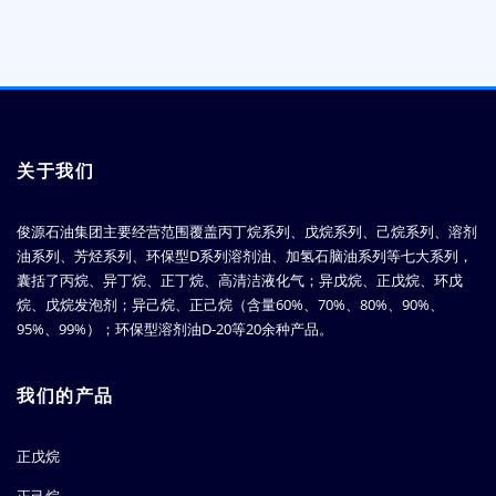
关于我们
俊源石油集团主要经营范围覆盖丙丁烷系列、戊烷系列、己烷系列、溶剂
油系列、芳烃系列、环保型D系列溶剂油、加氢石脑油系列等七大系列，
囊括了丙烷、异丁烷、正丁烷、高清洁液化气；异戊烷、正戊烷、环戊
烷、戊烷发泡剂；异己烷、正己烷（含量60%、70%、80%、90%、
95%、99%）；环保型溶剂油D-20等20余种产品。
我们的产品
正戊烷