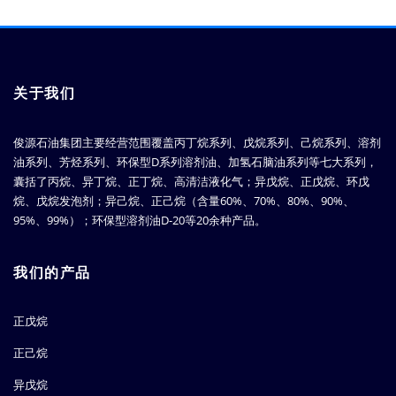
关于我们
俊源石油集团主要经营范围覆盖丙丁烷系列、戊烷系列、己烷系列、溶剂
油系列、芳烃系列、环保型D系列溶剂油、加氢石脑油系列等七大系列，
囊括了丙烷、异丁烷、正丁烷、高清洁液化气；异戊烷、正戊烷、环戊
烷、戊烷发泡剂；异己烷、正己烷（含量60%、70%、80%、90%、
95%、99%）；环保型溶剂油D-20等20余种产品。
我们的产品
正戊烷
正己烷
异戊烷