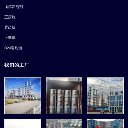
戊烷发泡剂
正庚烷
异己烷
正辛烷
D20溶剂油
我们的工厂