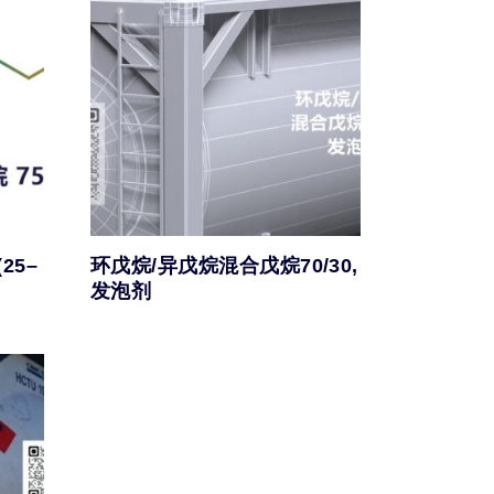
25–
环戊烷/异戊烷混合戊烷70/30,
发泡剂