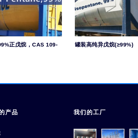
9%正戊烷，CAS 109-
罐装高纯异戊烷(≥99%)
的产品
我们的工厂
烷