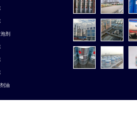
烷
烷
发泡剂
烷
烷
烷
溶剂油
Copyright © 2020 | Powered by
JunyuanPetroleumGroup