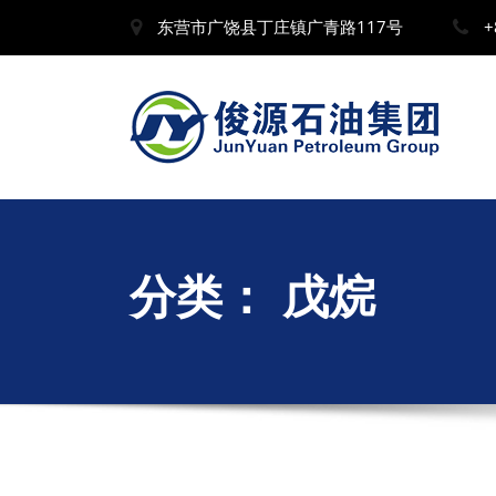
东营市广饶县丁庄镇广青路117号
+
分类：
戊烷