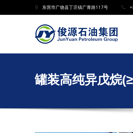
东营市广饶县丁庄镇广青路117号
+
罐装高纯异戊烷(≥9