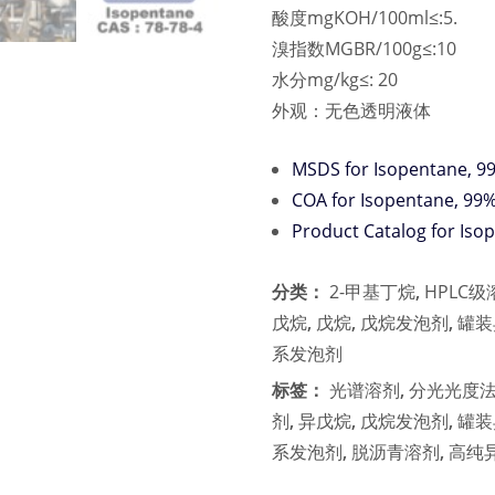
酸度mgKOH/100ml≤:5.
溴指数MGBR/100g≤:10
水分mg/kg≤: 20
外观：无色透明液体
MSDS for Isopentane, 9
COA for Isopentane, 99
Product Catalog for Iso
分类：
2-甲基丁烷
,
HPLC级
戊烷
,
戊烷
,
戊烷发泡剂
,
罐装
系发泡剂
标签：
光谱溶剂
,
分光光度
剂
,
异戊烷
,
戊烷发泡剂
,
罐装
系发泡剂
,
脱沥青溶剂
,
高纯