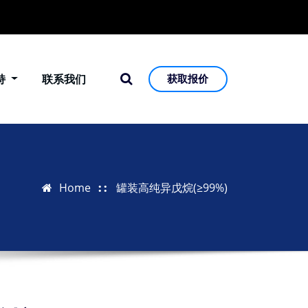
持
联系我们
获取报价
Home
罐装高纯异戊烷(≥99%)