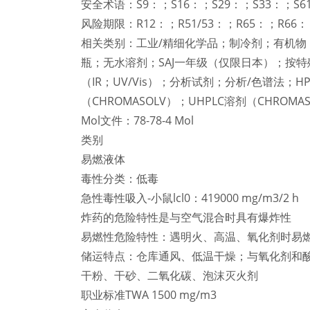
安全术语：S9：；S16：；S29：；S33：；S6
风险期限：R12：；R51/53：；R65：；R66：
相关类别：工业/精细化学品；制冷剂；有机物；
瓶；无水溶剂；SAJ一年级（仅限日本）；按
（IR；UV/Vis）；分析试剂；分析/色谱法；HP
（CHROMASOLV）；UHPLC溶剂（CH
Mol文件：78-78-4 Mol
类别
易燃液体
毒性分类：低毒
急性毒性吸入-小鼠lcl0：419000 mg/m3/2 h
炸药的危险特性是与空气混合时具有爆炸性
易燃性危险特性：遇明火、高温、氧化剂时易
储运特点：仓库通风、低温干燥；与氧化剂和
干粉、干砂、二氧化碳、泡沫灭火剂
职业标准TWA 1500 mg/m3