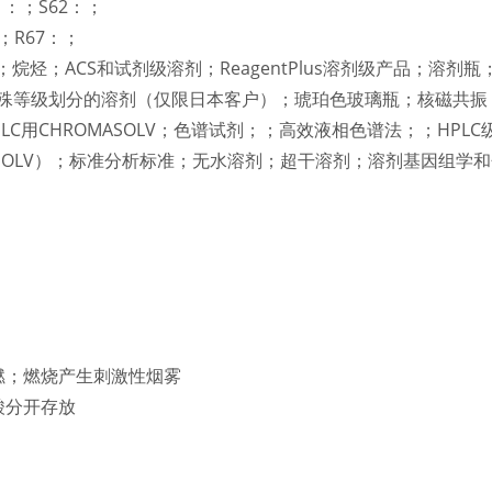
1：；S62：；
；R67：；
烷烃；ACS和试剂级溶剂；ReagentPlus溶剂级产品；溶剂
特殊等级划分的溶剂（仅限日本客户）；琥珀色玻璃瓶；核磁共
LC用CHROMASOLV；色谱试剂；；高效液相色谱法；；HPLC级溶
ROMASOLV）；标准分析标准；无水溶剂；超干溶剂；溶剂基因组
燃；燃烧产生刺激性烟雾
酸分开存放